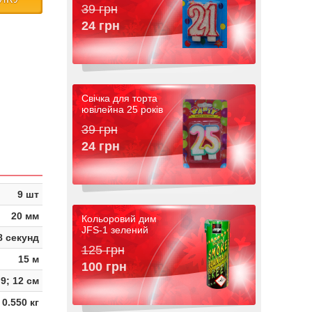
39 грн
24 грн
Свічка для торта
ювілейна 25 років
39 грн
24 грн
9 шт
20 мм
Кольоровий дим
JFS-1 зелений
8 секунд
125 грн
15 м
100 грн
 9; 12 см
0.550 кг