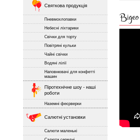
Святкова продукція
Відео
Пневмохлопавки
Небесні ліхтарики
Свічки для торту
Повітряні кульки
Чайні свічки
Водяні лілії
Наповнювачі для конфетті
машин
Піротехнічне шоу - наші
роботи
Наземні феєрверки
Салютні установки
Салюти маленькі
Салюти середні