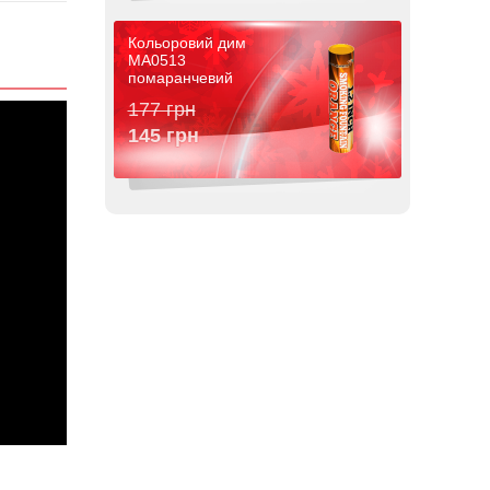
Кольоровий дим
MA0513
помаранчевий
177 грн
145 грн