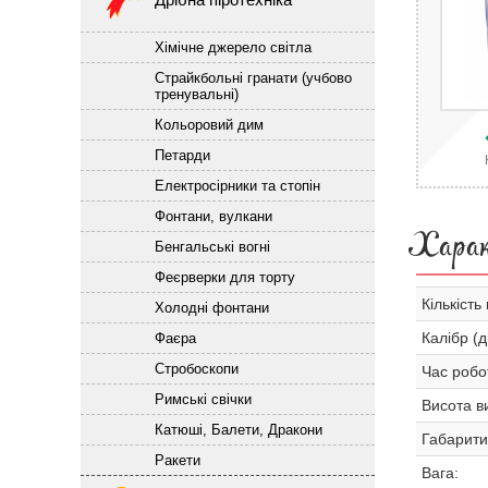
Хімічне джерело світла
Страйкбольні гранати (учбово
тренувальні)
Кольоровий дим
Петарди
Електросірники та стопін
Фонтани, вулкани
Хара
Бенгальські вогні
Феєрверки для торту
Кількість 
Холодні фонтани
Калібр (д
Фаєра
Стробоскопи
Час робо
Римські свічки
Висота ви
Катюші, Балети, Дракони
Габарити
Ракети
Вага: