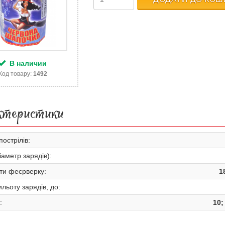
В наличии
Код товару:
1492
ктеристики
пострілів:
іаметр зарядів):
ти феєрверку:
1
льоту зарядів, до:
:
10;