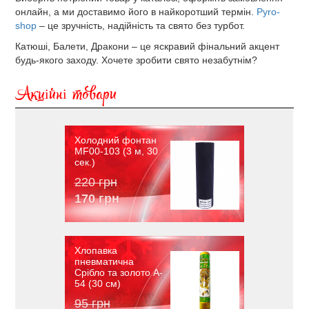
онлайн, а ми доставимо його в найкоротший термін.
Pyro-
shop
– це зручність, надійність та свято без турбот.
Катюші, Балети, Дракони – це яскравий фінальний акцент
будь-якого заходу. Хочете зробити свято незабутнім?
Акційні товари
Холодний фонтан
MF00-103 (3 м, 30
сек.)
220 грн
170 грн
Хлопавка
пневматична
Срібло та золото A-
54 (30 см)
95 грн