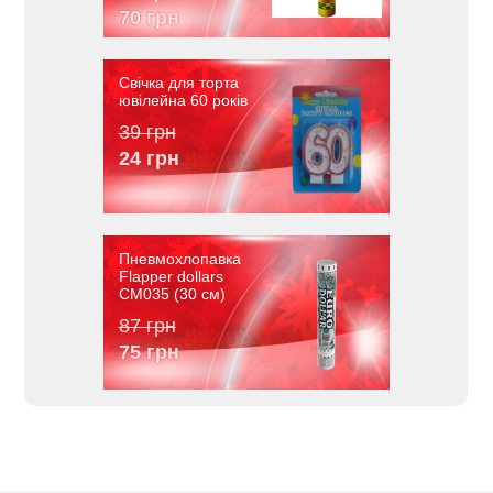
70 грн
Свічка для торта
ювілейна 60 років
39 грн
24 грн
Пневмохлопавка
Flapper dollars
CM035 (30 см)
87 грн
75 грн