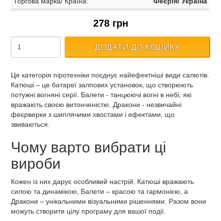
Торгова марка/ Країна:
Феєрія/ Україна
278 грн
ДОДАТИ ДО КОШИКУ
Ця категорія піротехніки поєднує найефектніші види салютів.
Катюші – це батареї залпових установок, що створюють
потужні вогняні серії. Балети - танцюючі вогні в небі, які
вражають своєю витонченістю. Дракони - незвичайні
феєрверки з шиплячими хвостами і ефектами, що
звиваються.
Чому варто вибрати ці
вироби
Кожен із них дарує особливий настрій: Катюші вражають
силою та динамікою, Балети – красою та гармонією, а
Дракони – унікальними візуальними рішеннями. Разом вони
можуть створити цілу програму для вашої події.