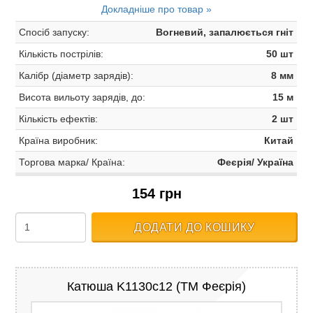
Докладніше про товар »
Спосіб запуску:
Вогневий, запалюється гніт
Кількість пострілів:
50 шт
Калібр (діаметр зарядів):
8 мм
Висота вильоту зарядів, до:
15 м
Кількість ефектів:
2 шт
Країна виробник:
Китай
Торгова марка/ Країна:
Феєрія/ Україна
154 грн
ДОДАТИ ДО КОШИКУ
Катюша K1130c12 (ТМ Феєрія)