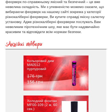
феєрверк по-справжньому якісний та безпечний – це вже
невелика складність. Ми з упевненістю можемо сказати, що
вибираючи феєрверк на нашому сайті зокрема у категорії
різнокаліберні феєрверки, Ви купите справді якісну салютну
установку. Адже різнокаліберні феєрверки послужать Вам
невеликим піротехнічним шоу, яке має бути надзвичайно
красивим та відповідати всім нормам безпеки.
Акційні товари
Кольоровий дим
MA0512
пурпуровий
176 грн
156 грн
Холодний фонтан
MF00-109 (2 м, 60
сек.)