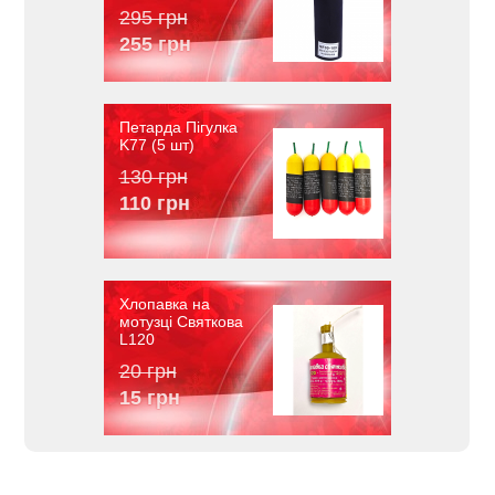
295 грн
255 грн
Петарда Пігулка
K77 (5 шт)
130 грн
110 грн
Хлопавка на
мотузці Святкова
L120
20 грн
15 грн