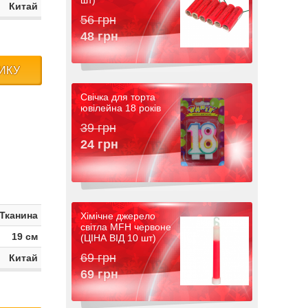
шт)
Китай
56 грн
48 грн
ИКУ
Свічка для торта
ювілейна 18 років
39 грн
24 грн
Тканина
Хімічне джерело
світла MFH червоне
19 см
(ЦІНА ВІД 10 шт)
69 грн
Китай
69 грн