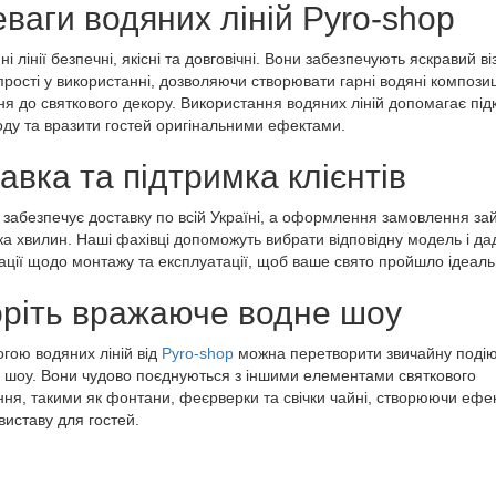
ваги водяних ліній Pyro-shop
і лінії безпечні, якісні та довговічні. Вони забезпечують яскравий в
прості у використанні, дозволяючи створювати гарні водяні композиц
я до святкового декору. Використання водяних ліній допомагає під
оду та вразити гостей оригінальними ефектами.
авка та підтримка клієнтів
 забезпечує доставку по всій Україні, а оформлення замовлення за
ка хвилин. Наші фахівці допоможуть вибрати відповідну модель і да
ції щодо монтажу та експлуатації, щоб ваше свято пройшло ідеаль
ріть вражаюче водне шоу
гою водяних ліній від
Pyro-shop
можна перетворити звичайну подію
 шоу. Вони чудово поєднуються з іншими елементами святкового
я, такими як фонтани, феєрверки та свічки чайні, створюючи ефек
виставу для гостей.