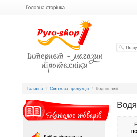
Головна сторінка
Інтернет - магазин
піротехніки
Головна
Святкова продукція
Водяні лілії
Водян
Каталог товарів
по
Дрібна піротехніка