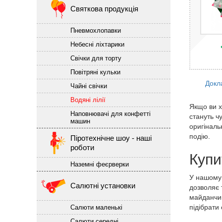
Святкова продукція
Пневмохлопавки
Небесні ліхтарики
Свічки для торту
Повітряні кульки
Докл
Чайні свічки
Водяні лілії
Якщо ви 
Наповнювачі для конфетті
стануть ч
машин
оригіналь
подію.
Піротехнічне шоу - наші
роботи
Купи
Наземні феєрверки
У нашому 
Салютні установки
дозволяє 
майданчик
підібрати
Салюти маленькі
Салюти середні