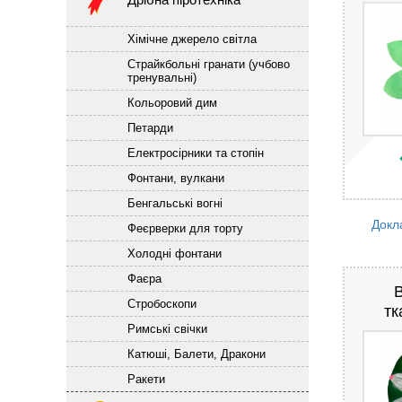
Хімічне джерело світла
Страйкбольні гранати (учбово
тренувальні)
Кольоровий дим
Петарди
Електросірники та стопін
Фонтани, вулкани
Бенгальські вогні
Докл
Феєрверки для торту
Холодні фонтани
Фаєра
Стробоскопи
тк
Римські свічки
Катюші, Балети, Дракони
Ракети