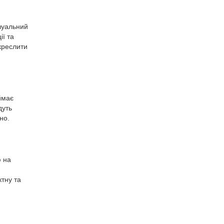
ізуальний
ії та
креслити
ймає
дуть
но.
 на
тну та