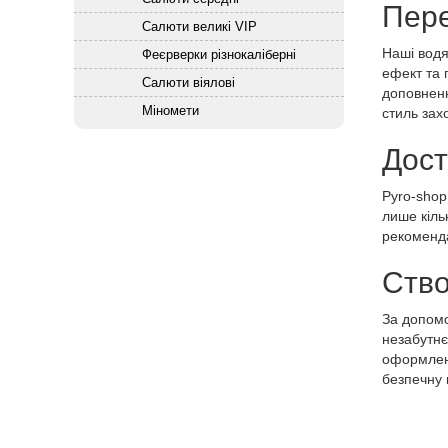
Пере
Салюти великі VIP
Наші водян
Феєрверки різнокаліберні
ефект та 
Салюти віялові
доповненн
Міномети
стиль зах
Дост
Pyro-shop
лише кіль
рекоменда
Ство
За допомо
незабутнє
оформленн
безпечну 