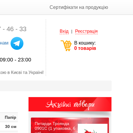
Сертифікати на продукцію
 - 46 - 33
Вхід
Реєстрація
|
 нам
В кошику:
0 товарів
09:00 - 23:00
ою в Києві та Україні!
Акційні товари
Папір
Петарди Троянда
30 см
0901C (1 упаковка, 6