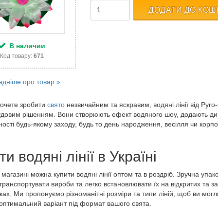
ДОДАТИ ДО КОШ
В наличии
Код товару:
671
адніше про товар »
хочете зробити
свято
незвичайним та яскравим, водяні лінії від Pyro
удовим рішенням. Вони створюють ефект водяного шоу, додають ди
ності будь-якому заходу, будь то день народження, весілля чи корп
ти водяні лінії в Україні
магазині можна купити водяні лінії оптом та в роздріб. Зручна упак
транспортувати вироби та легко встановлювати їх на відкритих та з
ах. Ми пропонуємо різноманітні розміри та типи ліній, щоб ви могл
 оптимальний варіант під формат вашого свята.