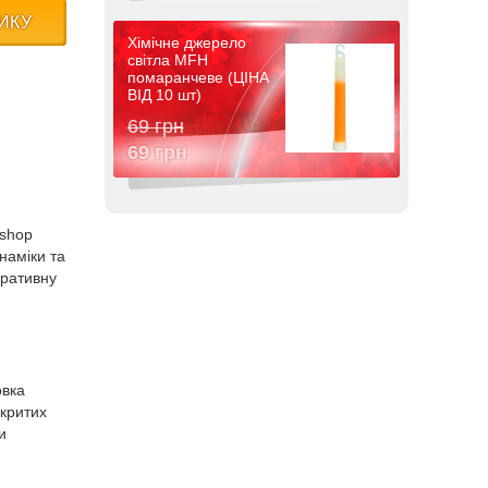
ИКУ
Хімічне джерело
світла MFH
помаранчеве (ЦІНА
ВІД 10 шт)
69 грн
69 грн
-shop
наміки та
оративну
овка
акритих
и