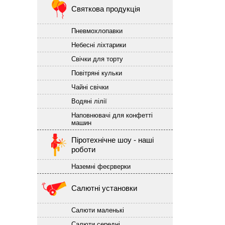
Святкова продукція
Пневмохлопавки
Небесні ліхтарики
Свічки для торту
Повітряні кульки
Чайні свічки
Водяні лілії
Наповнювачі для конфетті
машин
Піротехнічне шоу - наші
роботи
Наземні феєрверки
Салютні установки
Салюти маленькі
Салюти середні