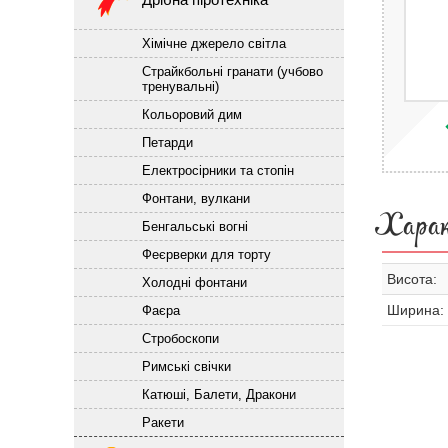
Хімічне джерело світла
Страйкбольні гранати (учбово
тренувальні)
Кольоровий дим
Петарди
Електросірники та стопін
Фонтани, вулкани
Хара
Бенгальські вогні
Феєрверки для торту
Висота:
Холодні фонтани
Ширина:
Фаєра
Стробоскопи
Римські свічки
Катюші, Балети, Дракони
Ракети