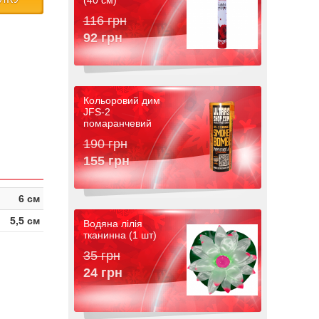
(40 см)
116 грн
92 грн
Кольоровий дим
JFS-2
помаранчевий
190 грн
155 грн
6 см
5,5 см
Водяна лілія
тканинна (1 шт)
35 грн
24 грн