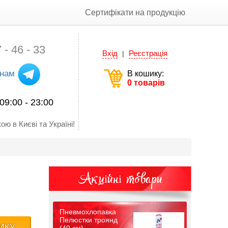
Сертифікати на продукцію
 - 46 - 33
Вхід
Реєстрація
|
 нам
В кошику:
0 товарів
09:00 - 23:00
ою в Києві та Україні!
Акційні товари
Пневмохлопавка
Пелюстки троянд
ИКУ