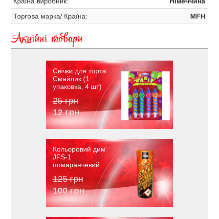
Країна виробник:
Німеччина
Торгова марка/ Країна:
MFH
Акційні товари
Свічки для торта
Смайлик (1
упаковка, 4 шт)
25 грн
12 грн
Кольоровий дим
JFS-1
помаранчевий
125 грн
100 грн