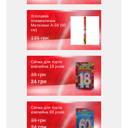
Хлопавка
пневматична
Метелики A-59 (60
см)
135 грн
100 грн
Свічка для торта
ювілейна 18 років
39 грн
24 грн
Свічка для торта
ювілейна 60 років
39 грн
24 грн