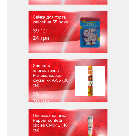
Свічка для торта
ювілейна 55 років
39 грн
24 грн
Хлопавка
пневматична
Різнокольорові
кружечки A-55 (30
см)
95 грн
70 грн
Пневмохлопавка
Fapper confetti
circles CM041 (40
см)