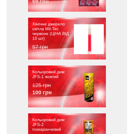
69 грн
Хімічне джерело
світла Mil-Tec
червоне (ЦІНА ВІД
10 шт)
57 грн
57 грн
Кольоровий дим
JFS-1 жовтий
125 грн
100 грн
Кольоровий дим
JFS-2
помаранчевий