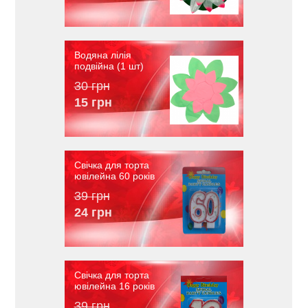
Водяна лілія
подвійна (1 шт)
30 грн
15 грн
Свічка для торта
ювілейна 60 років
39 грн
24 грн
Свічка для торта
ювілейна 16 років
39 грн