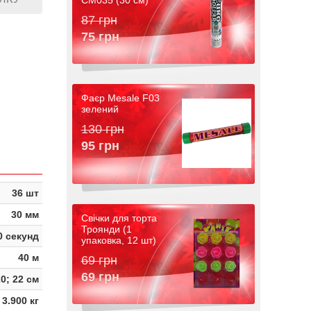
CM035 (30 см)
87 грн
75 грн
Фаєр Mesale F03
зелений
130 грн
95 грн
36 шт
30 мм
Свічки для торта
Троянди (1
0 секунд
упаковка, 12 шт)
40 м
69 грн
69 грн
20; 22 см
3.900 кг