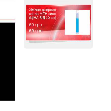
Хімічне джерело
світла MFH синє
(ЦІНА ВІД 10 шт)
69 грн
69 грн