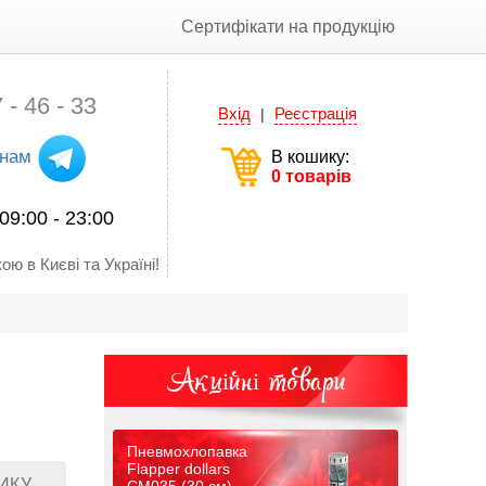
Сертифікати на продукцію
 - 46 - 33
Вхід
Реєстрація
|
 нам
В кошику:
0 товарів
09:00 - 23:00
ою в Києві та Україні!
Акційні товари
Пневмохлопавка
Flapper dollars
ИКУ