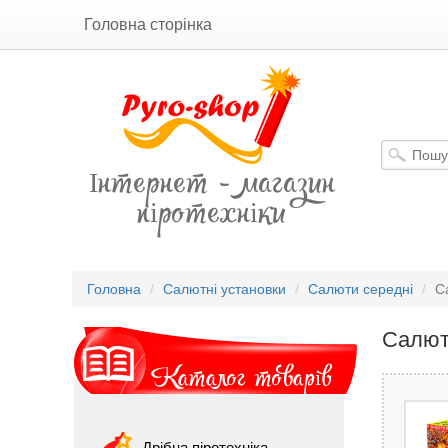
Головна сторінка
Інтернет - магазин
піротехніки
Головна
Салютні установки
Салюти середні
С
Салют
Каталог товарів
Дрібна піротехніка