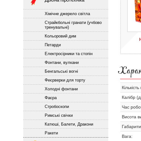
Хімічне джерело світла
Страйкбольні гранати (учбово
тренувальні)
Кольоровий дим
Петарди
Електросірники та стопін
Фонтани, вулкани
Хара
Бенгальські вогні
Феєрверки для торту
Кількість 
Холодні фонтани
Калібр (д
Фаєра
Стробоскопи
Час робо
Римські свічки
Висота ви
Катюші, Балети, Дракони
Габарити
Ракети
Вага: