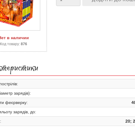
Нет в наличии
Код товару:
876
ктеристики
пострілів:
іаметр зарядів):
ти феєрверку:
4
льоту зарядів, до:
:
20; 