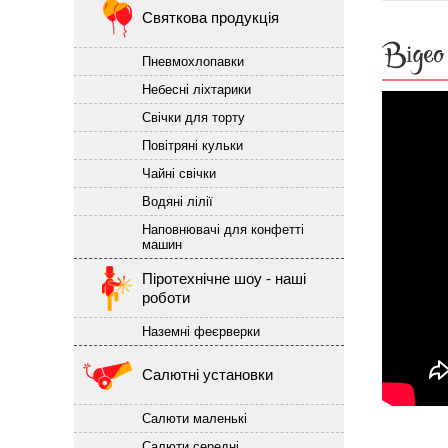
Святкова продукція
Відео
Пневмохлопавки
Небесні ліхтарики
Свічки для торту
Повітряні кульки
Чайні свічки
Водяні лілії
Наповнювачі для конфетті
машин
Піротехнічне шоу - наші
роботи
Наземні феєрверки
Салютні установки
Салюти маленькі
Салюти середні