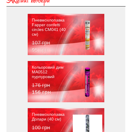
Акційні товари
Пневмохлопавка
Fapper confetti
circles CM041 (40
см)
107 грн
95 грн
Кольоровий дим
MA0512
пурпуровий
176 грн
156 грн
Пневмохлопавка
Долари (40 см)
100 грн