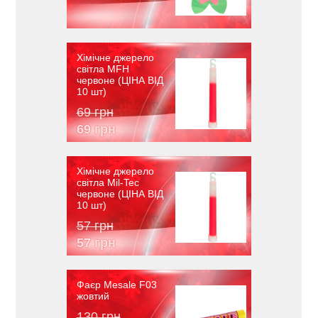
Хімічне джерело
світла MFH
червоне (ЦІНА ВІД
10 шт)
69 грн
69 грн
Хімічне джерело
світла Mil-Tec
червоне (ЦІНА ВІД
10 шт)
57 грн
57 грн
Фаєр Mesale F03
жовтий
130 грн