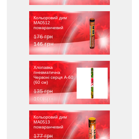
Кольоровий дим
MA0512
помаранчевий
176 грн
146 грн
Хлопавка
пневматична
Червоні серця A-60
(60 см)
135 грн
100 грн
Кольоровий дим
MA0513
помаранчевий
177 грн