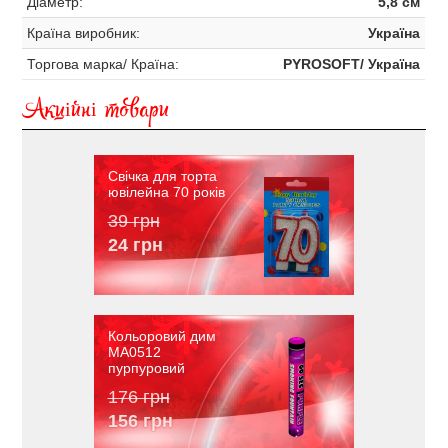
Діаметр:
5,8 см
Країна виробник:
Україна
Торгова марка/ Країна:
PYROSOFT/ Україна
Акційні товари
Свічка для торта
ювілейна 70 років
39 грн
24 грн
Кольоровий дим
MA0512
пурпуровий
176 грн
156 грн