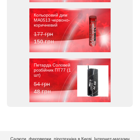
Кольоровий дим
MA0513 червоно-
коричневий
177 грн
150 грн
Петарда Соловей
розбійник ПТ77 (1
шт)
54 грн
48 грн
Салюти, феєрверки, піротехніка в Києві. Інтернет-магазин