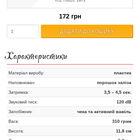
Код товару:
1973
172 грн
ДОДАТИ ДО КОШИКУ
Характеристики
Матеріал виробу:
пластик
Наповнювач:
порошок заліза
Затримка:
3,5 – 4,5 сек.
Звуковий тиск:
120 dB
Запобіжник:
чека та активний важіль
Вага:
310 грам
Висота:
11,8 см