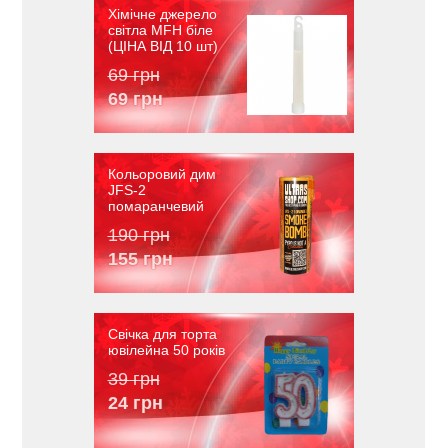
Хімічне джерело
світла MFH біле
(ЦІНА ВІД 10 шт)
69 грн
69 грн
Кольоровий дим
JFS-2
помаранчевий
190 грн
155 грн
Свічка для торта
ювілейна 50 років
39 грн
24 грн