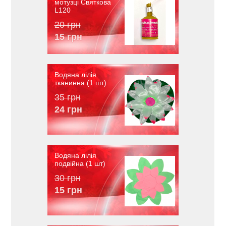
мотузці Святкова
L120
20 грн
15 грн
Водяна лілія
тканинна (1 шт)
35 грн
24 грн
Водяна лілія
подвійна (1 шт)
30 грн
15 грн