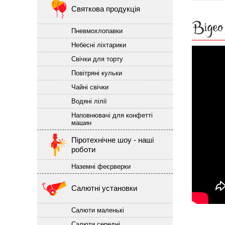
Святкова продукція
Відео
Пневмохлопавки
Небесні ліхтарики
Свічки для торту
Повітряні кульки
Чайні свічки
Водяні лілії
Наповнювачі для конфетті
машин
Піротехнічне шоу - наші
роботи
Наземні феєрверки
Салютні установки
Салюти маленькі
Салюти середні