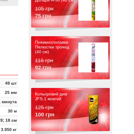
Долари A-58 (40 см)
105 грн
75 грн
Пневмохлопавка
Пелюстки троянд
(40 см)
116 грн
92 грн
49 шт
25 мм
Кольоровий дим
JFS-1 жовтий
1 минута
125 грн
30 м
100 грн
19; 18 см
3.950 кг