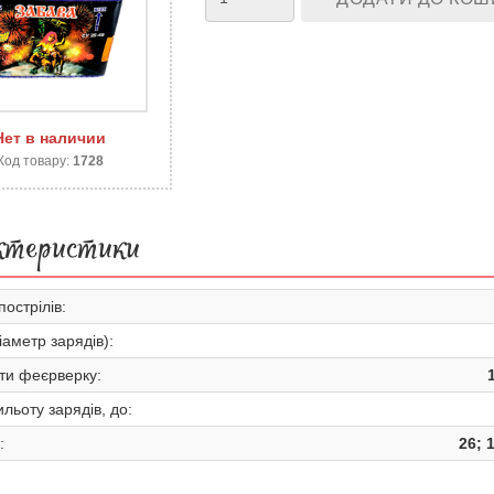
Нет в наличии
Код товару:
1728
ктеристики
пострілів:
іаметр зарядів):
ти феєрверку:
льоту зарядів, до:
:
26; 