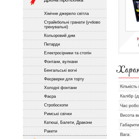
Хімічне джерело світла
Страйкбольні гранати (учбово
тренувальні)
Кольоровий дим
Петарди
Електросірники та стопін
Фонтани, вулкани
Хара
Бенгальські вогні
Феєрверки для торту
Кількість 
Холодні фонтани
Калібр (д
Фаєра
Стробоскопи
Час робо
Римські свічки
Висота ви
Катюші, Балети, Дракони
Габарити
Ракети
Вага: