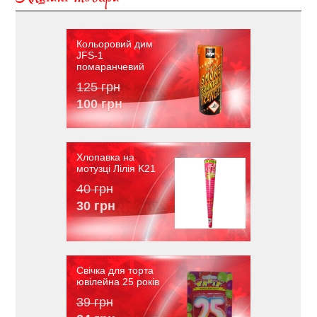
Акційні товари
Кольоровий дим
JFS-1
помаранчевий
125 грн
100 грн
Хлопавка на
мотузці Лілія K21
40 грн
30 грн
Свічка для торта
ювілейна 25 років
39 грн