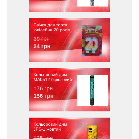
Свічка для торта
ювілейна 20 років
39 грн
24 грн
Кольоровий дим
MA0512 бірюзовий
176 грн
156 грн
Кольоровий дим
JFS-1 жовтий
125 грн