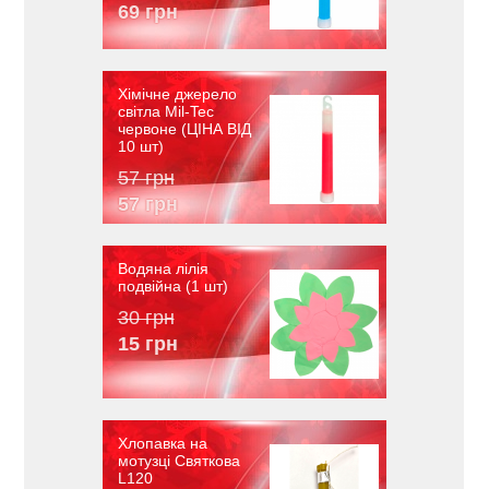
69 грн
Хімічне джерело
світла Mil-Tec
червоне (ЦІНА ВІД
10 шт)
57 грн
57 грн
Водяна лілія
подвійна (1 шт)
30 грн
15 грн
Хлопавка на
мотузці Святкова
L120