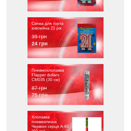
Свічка для торта
ювілейна 21 рік
39 грн
24 грн
Пневмохлопавка
Flapper dollars
CM035 (30 см)
87 грн
75 грн
Хлопавка
пневматична
Червоні серця A-60