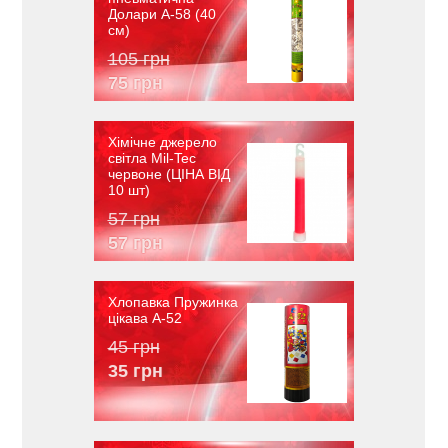
Долари A-58 (40
см)
105 грн
75 грн
Хімічне джерело
світла Mil-Tec
червоне (ЦІНА ВІД
10 шт)
57 грн
57 грн
Хлопавка Пружинка
цікава A-52
45 грн
35 грн