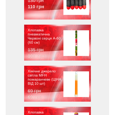
130 грн
110 грн
Хлопавка
пневматична
Червоні серця A-60
(60 см)
135 грн
100 грн
Хімічне джерело
світла MFH
помаранчеве (ЦІНА
ВІД 10 шт)
69 грн
69 грн
Хлопавка