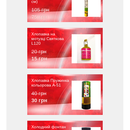
см)
105 грн
75 грн
Хлопавка на
мотузці Святкова
L120
20 грн
15 грн
Хлопавка Пружинка
кольорова A-51
40 грн
30 грн
Холодний фонтан