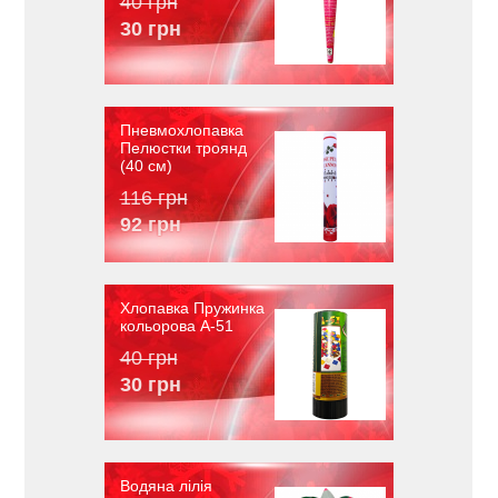
40 грн
30 грн
Пневмохлопавка
Пелюстки троянд
(40 см)
116 грн
92 грн
Хлопавка Пружинка
кольорова A-51
40 грн
30 грн
Водяна лілія