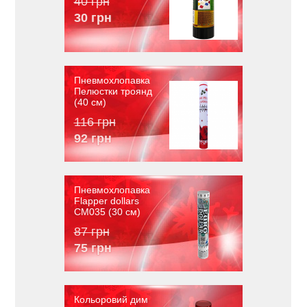
40 грн
30 грн
Пневмохлопавка
Пелюстки троянд
(40 см)
116 грн
92 грн
Пневмохлопавка
Flapper dollars
CM035 (30 см)
87 грн
75 грн
Кольоровий дим