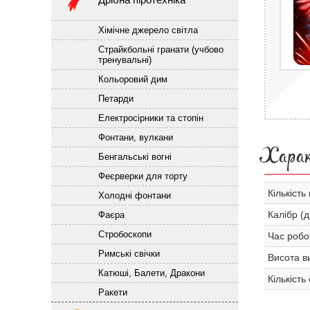
Хімічне джерело світла
Страйкбольні гранати (учбово
тренувальні)
Кольоровий дим
Петарди
Електросірники та стопін
Фонтани, вулкани
Хара
Бенгальські вогні
Феєрверки для торту
Кількість 
Холодні фонтани
Калібр (д
Фаєра
Стробоскопи
Час робо
Римські свічки
Висота ви
Катюші, Балети, Дракони
Кількість
Ракети