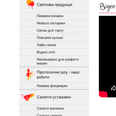
Відео
Святкова продукція
Пневмохлопавки
Небесні ліхтарики
Свічки для торту
Повітряні кульки
Чайні свічки
Водяні лілії
Наповнювачі для конфетті
машин
Піротехнічне шоу - наші
роботи
Наземні феєрверки
Салютні установки
Салюти маленькі
Салюти середні