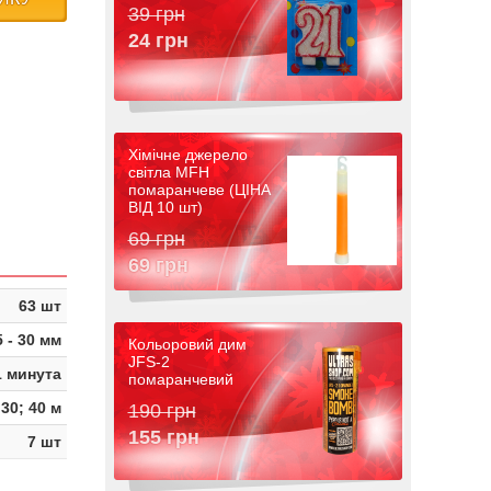
39 грн
24 грн
Хімічне джерело
світла MFH
помаранчеве (ЦІНА
ВІД 10 шт)
69 грн
69 грн
63 шт
5 - 30 мм
Кольоровий дим
JFS-2
1 минута
помаранчевий
30; 40 м
190 грн
155 грн
7 шт