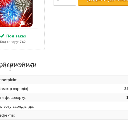
Под заказ
Код товару:
742
ктеристики
пострілів:
іаметр зарядів):
2
ти феєрверку:
льоту зарядів, до:
 ефектів: