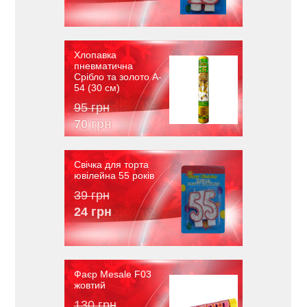
Хлопавка
пневматична
Срібло та золото A-
54 (30 см)
95 грн
70 грн
Свічка для торта
ювілейна 55 років
39 грн
24 грн
Фаєр Mesale F03
жовтий
130 грн