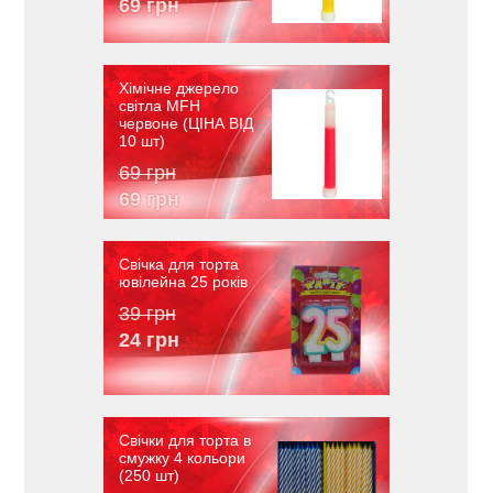
69 грн
Хімічне джерело
світла MFH
червоне (ЦІНА ВІД
10 шт)
69 грн
69 грн
Свічка для торта
ювілейна 25 років
39 грн
24 грн
Свічки для торта в
смужку 4 кольори
(250 шт)