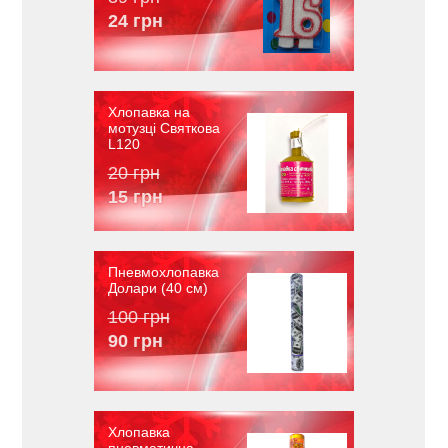
24 грн
Хлопавка на
мотузці Святкова
L120
20 грн
15 грн
Пневмохлопавка
Долари (40 см)
100 грн
90 грн
Хлопавка