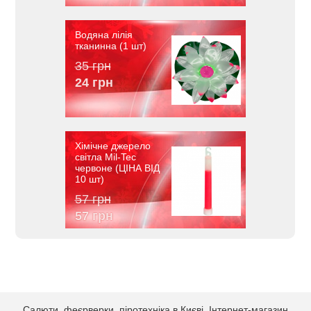
Водяна лілія
тканинна (1 шт)
35 грн
24 грн
Хімічне джерело
світла Mil-Tec
червоне (ЦІНА ВІД
10 шт)
57 грн
57 грн
Салюти, феєрверки, піротехніка в Києві. Інтернет-магазин