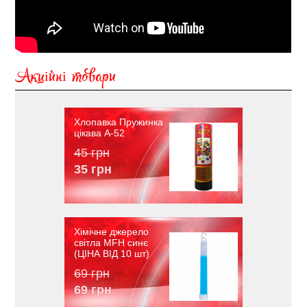
Акційні товари
Хлопавка Пружинка
цікава A-52
45 грн
35 грн
Хімічне джерело
світла MFH синє
(ЦІНА ВІД 10 шт)
69 грн
69 грн