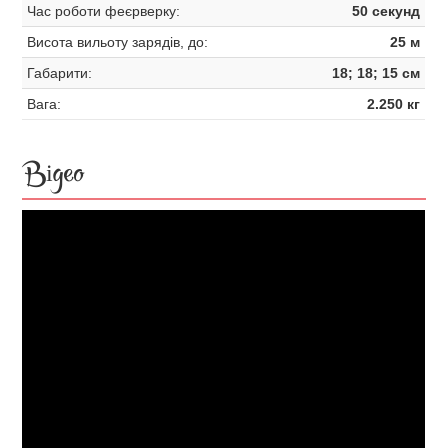
Час роботи феєрверку:
50 секунд
Висота вильоту зарядів, до:
25 м
Габарити:
18; 18; 15 см
Вага:
2.250 кг
Відео