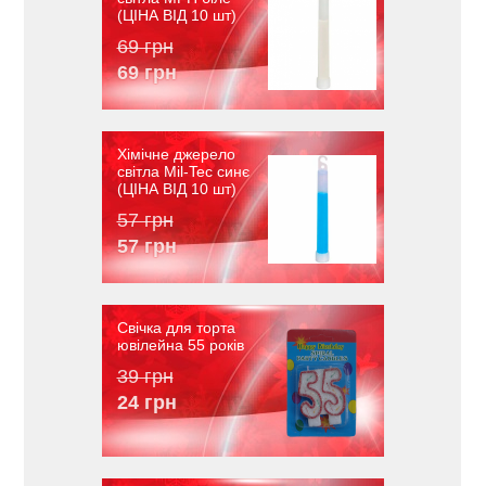
(ЦІНА ВІД 10 шт)
69 грн
69 грн
Хімічне джерело
світла Mil-Tec синє
(ЦІНА ВІД 10 шт)
57 грн
57 грн
Свічка для торта
ювілейна 55 років
39 грн
24 грн