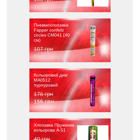
100 грн
Пневмохлопавка
Fapper confetti
circles CM041 (40
см)
107 грн
95 грн
Кольоровий дим
MA0512
пурпуровий
176 грн
156 грн
Хлопавка Пружинка
кольорова A-51
40 грн