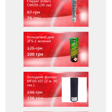
Flapper dollars
CM035 (30 см)
87 грн
75 грн
Кольоровий дим
JFS-1 зелений
125 грн
100 грн
Холодний фонтан
MF00-107 (2 м. 30
сек.)
196 грн
156 грн