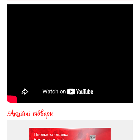
Акційні товари
Пневмохлопавка
Fapper confetti