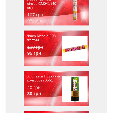
circles CM041 (40
см)
107 грн
95 грн
Фаєр Mesale F03
жовтий
130 грн
95 грн
Хлопавка Пружинка
кольорова A-51
40 грн
30 грн