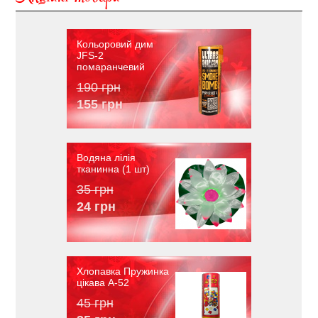
Акційні товари
Кольоровий дим
JFS-2
помаранчевий
190 грн
155 грн
Водяна лілія
тканинна (1 шт)
35 грн
24 грн
Хлопавка Пружинка
цікава A-52
45 грн