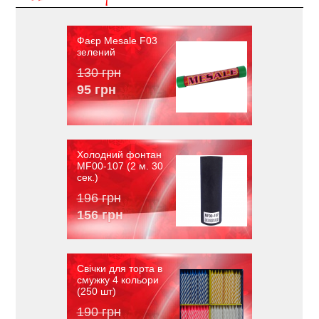
Фаєр Mesale F03
зелений
130 грн
95 грн
Холодний фонтан
MF00-107 (2 м. 30
сек.)
196 грн
156 грн
Свічки для торта в
смужку 4 кольори
(250 шт)
190 грн