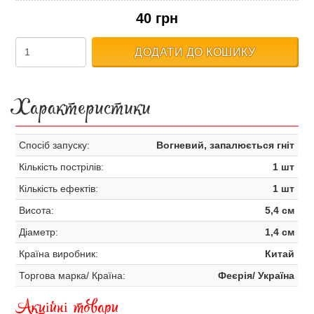
40 грн
ДОДАТИ ДО КОШИКУ
Характеристики
Спосіб запуску:
Вогневий, запалюється гніт
Кількість пострілів:
1 шт
Кількість ефектів:
1 шт
Висота:
5,4 см
Діаметр:
1,4 см
Країна виробник:
Китай
Торгова марка/ Країна:
Феєрія/ Україна
Акційні товари