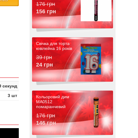
176 грн
156 грн
Свічка для торта
ювілейна 16 років
39 грн
24 грн
9 секунд
3 шт
Кольоровий дим
MA0512
помаранчевий
176 грн
146 грн