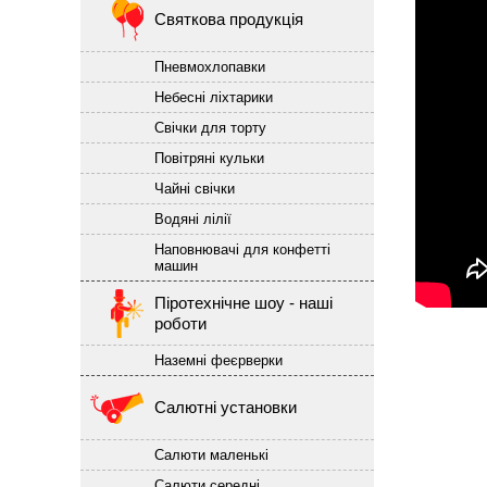
Святкова продукція
Пневмохлопавки
Небесні ліхтарики
Свічки для торту
Повітряні кульки
Чайні свічки
Водяні лілії
Наповнювачі для конфетті
машин
Піротехнічне шоу - наші
роботи
Наземні феєрверки
Салютні установки
Салюти маленькі
Салюти середні