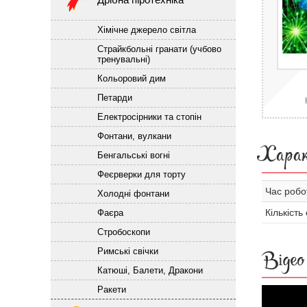
Хімічне джерело світла
Страйкбольні гранати (учбово
тренувальні)
Кольоровий дим
Петарди
Електросірники та стопін
Фонтани, вулкани
Хара
Бенгальські вогні
Феєрверки для торту
Час робо
Холодні фонтани
Кількість
Фаєра
Стробоскопи
Римські свічки
Відео
Катюші, Балети, Дракони
Ракети