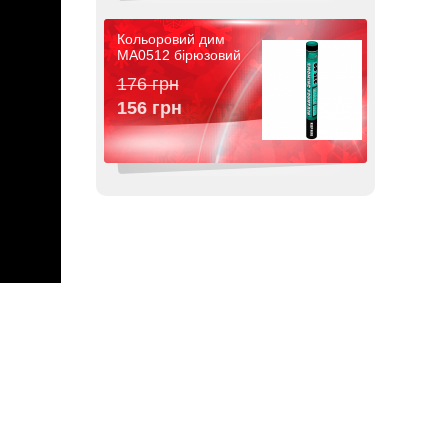
Кольоровий дим
MA0512 бірюзовий
176 грн
156 грн