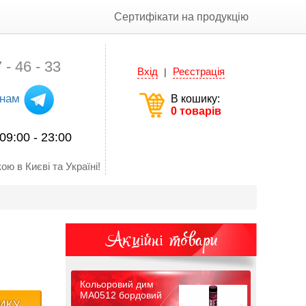
Сертифікати на продукцію
 - 46 - 33
Вхід
Реєстрація
|
 нам
В кошику:
0 товарів
09:00 - 23:00
ою в Києві та Україні!
Акційні товари
Кольоровий дим
MA0512 бордовий
ИКУ