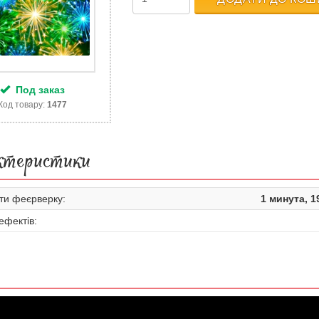
Под заказ
Код товару:
1477
ктеристики
ти феєрверку:
1 минута, 1
 ефектів: