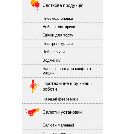
Святкова продукція
Пневмохлопавки
Небесні ліхтарики
Свічки для торту
Повітряні кульки
Чайні свічки
Водяні лілії
Наповнювачі для конфетті
машин
Піротехнічне шоу - наші
роботи
Наземні феєрверки
Салютні установки
Салюти маленькі
Салюти середні