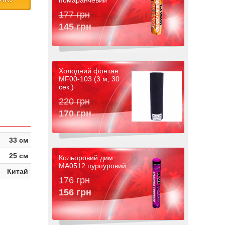
помаранчевий
177 грн
145 грн
Холодний фонтан
MF00-103 (3 м, 30
сек.)
220 грн
170 грн
33 см
25 см
Кольоровий дим
MA0512 пурпуровий
Китай
176 грн
156 грн