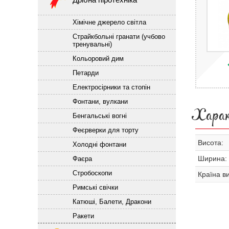
Хімічне джерело світла
Страйкбольні гранати (учбово
тренувальні)
Кольоровий дим
Петарди
Електросірники та стопін
Фонтани, вулкани
Хара
Бенгальські вогні
Феєрверки для торту
Висота:
Холодні фонтани
Ширина:
Фаєра
Стробоскопи
Країна в
Римські свічки
Катюші, Балети, Дракони
Ракети