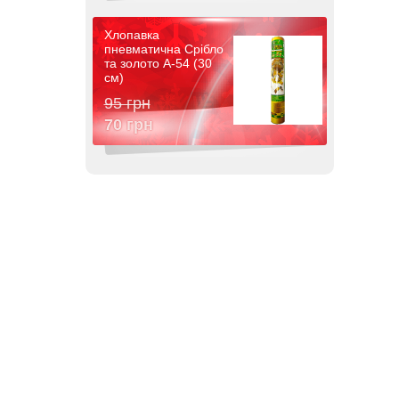
Хлопавка
пневматична Срібло
та золото A-54 (30
см)
95 грн
70 грн