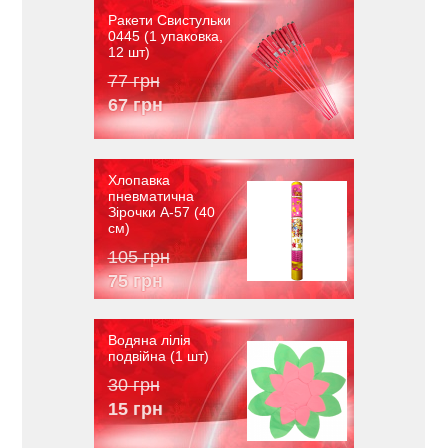
Ракети Свистульки
0445 (1 упаковка,
12 шт)
77 грн
67 грн
Хлопавка
пневматична
Зірочки A-57 (40
см)
105 грн
75 грн
Водяна лілія
подвійна (1 шт)
30 грн
15 грн