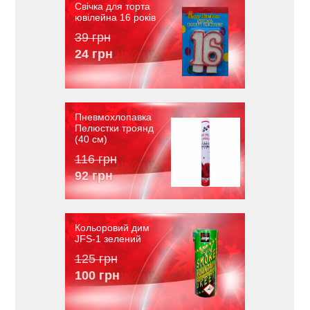
Свічка для торта
ювілейна 16 років
39 грн
24 грн
Пневмохлопавка
Пелюстки троянд
(40 см)
116 грн
92 грн
Кольоровий дим
JFS-1 зелений
125 грн
100 грн