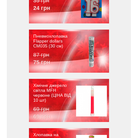
39 грн
24 грн
Пневмохлопавка
Flapper dollars
CM035 (30 см)
87 грн
75 грн
Хімічне джерело
світла MFH
червоне (ЦІНА ВІД
10 шт)
69 грн
69 грн
Хлопавка на