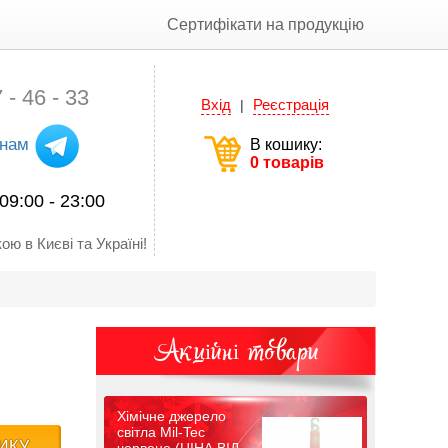
Сертифікати на продукцію
 - 46 - 33
Вхід
Реєстрація
|
 нам
В кошику:
0 товарів
09:00 - 23:00
ою в Києві та Україні!
Акційні товари
Хімічне джерело
світла Mil-Tec
ИКУ