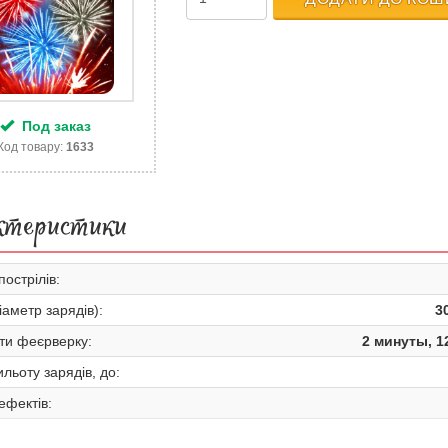
Под заказ
Код товару:
1633
ктеристики
пострілів:
іаметр зарядів):
3
ти феєрверку:
2 минуты, 1
льоту зарядів, до:
 ефектів: