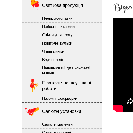
Відео
Святкова продукція
Пневмохлопавки
Небесні ліхтарики
Свічки для торту
Повітряні кульки
Чайні свічки
Водяні лілії
Наповнювачі для конфетті
машин
Піротехнічне шоу - наші
роботи
Наземні феєрверки
Салютні установки
Салюти маленькі
Салюти середні