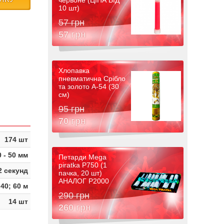
червоне (ЦІНА ВІД
10 шт)
57 грн
57 грн
Хлопавка
пневматична Срібло
та золото A-54 (30
см)
95 грн
70 грн
174 шт
0 - 50 мм
Петарди Mega
piratka P750 (1
2 секунд
пачка, 20 шт)
АНАЛОГ P2000
40; 60 м
290 грн
14 шт
260 грн