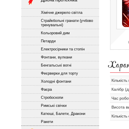
Хімічне джерело світла
Страйкбольні гранати (учбово
тренувальні)
Кольоровий дим
Петарди
Електросірники та стопін
Фонтани, вулкани
Хара
Бенгальські вогні
Феєрверки для торту
Кількість 
Холодні фонтани
Калібр (д
Фаєра
Стробоскопи
Час робо
Римські свічки
Висота ви
Катюші, Балети, Дракони
Кількість
Ракети