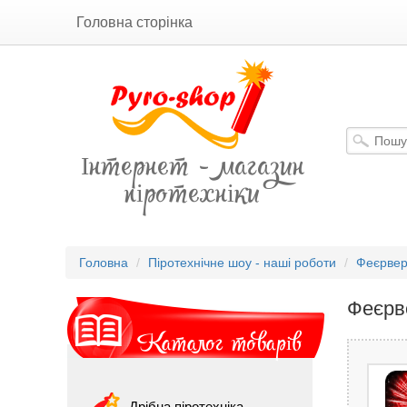
Головна сторінка
Інтернет - магазин
піротехніки
Головна
Піротехнічне шоу - наші роботи
Феєрверк
Феєрв
Каталог товарів
Дрібна піротехніка