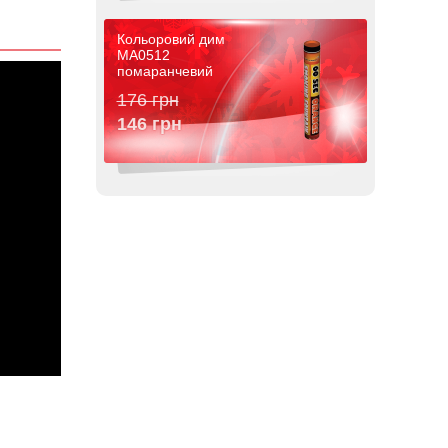
Кольоровий дим
MA0512
помаранчевий
176 грн
146 грн