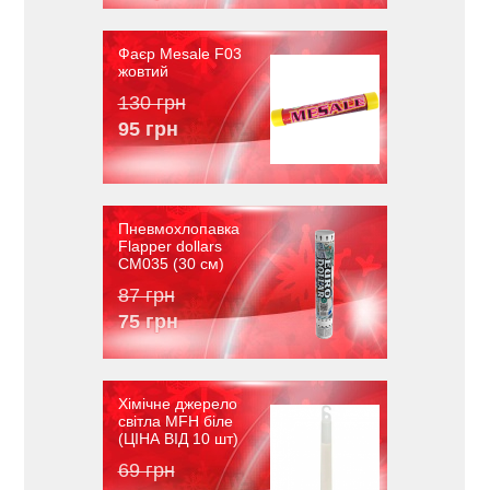
Фаєр Mesale F03
жовтий
130 грн
95 грн
Пневмохлопавка
Flapper dollars
CM035 (30 см)
87 грн
75 грн
Хімічне джерело
світла MFH біле
(ЦІНА ВІД 10 шт)
69 грн